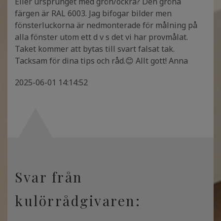
Eller ursprunget med grön/ockra? Den gröna
färgen är RAL 6003. Jag bifogar bilder men
fönsterluckorna är nedmonterade för målning på
alla fönster utom ett d v s det vi har provmålat.
Taket kommer att bytas till svart falsat tak.
Tacksam för dina tips och råd.😊 Allt gott! Anna
2025-06-01 14:14:52
Svar från
kulörrådgivaren: