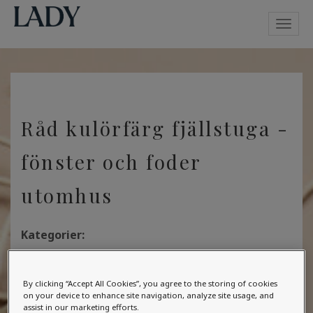
Toggl
navig
Råd kulörfärg fjällstuga -
fönster och foder
utomhus
Kategorier:
- Hus
By clicking “Accept All Cookies”, you agree to the storing of cookies
Hej Annika, Jag har tidigare fått jättebra hjälp av
on your device to enhance site navigation, analyze site usage, and
dig med kulörrådgivning inomhus till vår fjällstuga.
assist in our marketing efforts.