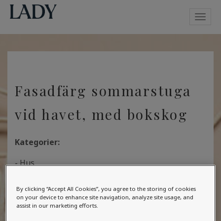
Toggl
navig
Fasadfärg sommarstuga
vid havet, med bokskog
Kategorier:
- Hus
Dörrar/fönster/garageport :
By clicking “Accept All Cookies”, you agree to the storing of cookies
on your device to enhance site navigation, analyze site usage, and
Grundmur och tak :
assist in our marketing efforts.