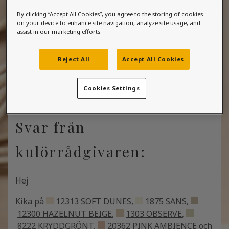
gummimatta
By clicking “Accept All Cookies”, you agree to the storing of cookies
on your device to enhance site navigation, analyze site usage, and
2026-06-01 15:19:27
assist in our marketing efforts.
Reject All
Accept All Cookies
Cookies Settings
Svar från
kulörrådgivaren:
Hej
Kika på
12313 SOFT DUNES
,
1875 SANS
,
12300 HAZELNUT BEIGE
,
1303 OBSERVE
,
8222 KRYDDGRÖNT
,
20362 PINK AMBIENCE
och