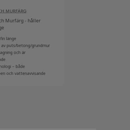
CH MURFÄRG
h Murfärg - håller
ge
fin länge
er av puts/betong/grundmur
lagning och är
nde
knologi – både
pen och vattenavvisande