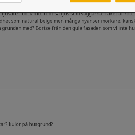
 men om jag målar dem i natural beige så tar det över för m
 ljusare - dock inte fullt så ljus som väggarna. Taket är rött.
dhet som natural beige men många nyanser mörkare, kanske
la grunden med? Bortse från den gula fasaden som vi inte hu
rtar? kulör på husgrund?