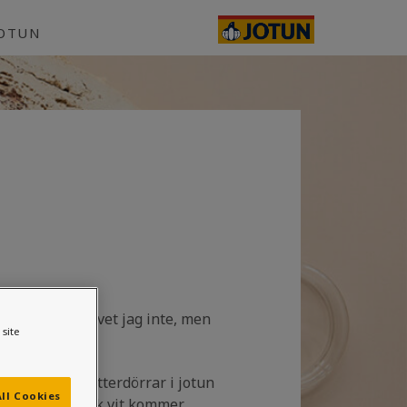
JOTUN
alvblank. Taket vet jag inte, men
site
ar målat alla ytterdörrar i jotun
ll Cookies
ar dem i klassisk vit kommer