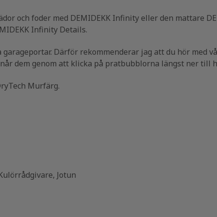
rädor och foder med DEMIDEKK Infinity eller den mattare D
IDEKK Infinity Details.
a garageportar. Därför rekommenderar jag att du hör med v
 når dem genom att klicka på pratbubblorna längst ner till h
ryTech Murfärg.
 Kulörrådgivare, Jotun