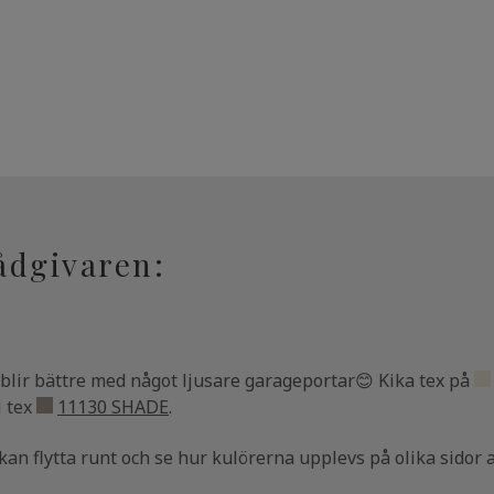
ådgivaren:
 blir bättre med något ljusare garageportar😊 Kika tex på
i tex
11130 SHADE
.
an flytta runt och se hur kulörerna upplevs på olika sidor a