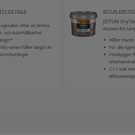
ITY DETAILS
JOTUN DRYTE
JOTUN DryTec
 regnsäker efter en timme
muren fin län
- och kulörhållbarhet
längst*
Håller muren 
ty-serien håller längst av
För alla typ
 utomhusfärger
Förebygger f
smutsavvisa
2-i-1 unik te
diffusionsöp