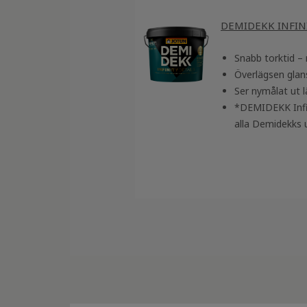
DEMIDEKK INFIN
Snabb torktid –
Överlägsen glans
Ser nymålat ut 
*DEMIDEKK Infini
alla Demidekks