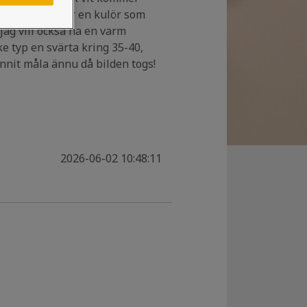
ycket, jag letar en kulör som
 jag vill också ha en varm
 typ en svärta kring 35-40,
nnit måla ännu då bilden togs!
2026-06-02 10:48:11