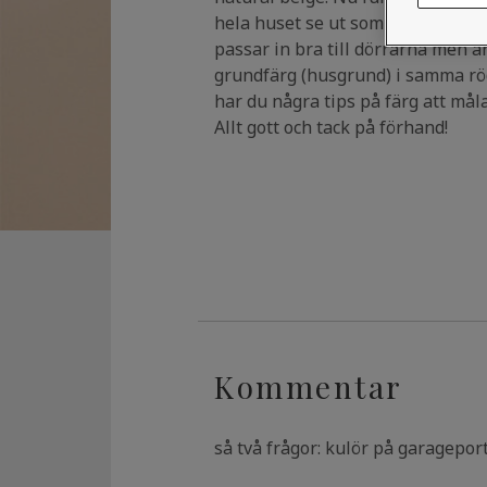
hela huset se ut som en sockerbit
passar in bra till dörrarna men är
grundfärg (husgrund) i samma rö
har du några tips på färg att må
Allt gott och tack på förhand!
Kommentar
så två frågor: kulör på garagepo