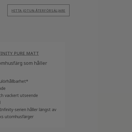
HITTA JOTUN-ÅTERFÖRSÄLJARE
INITY PURE MATT
omhusfärg som håller
ulörhållbarhet*
nde
h vackert utseende
d
inity-serien håller längst av
ks utomhusfärger