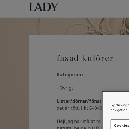
fasad kulörer
Kategorier:
- Övrigt
Lister/dörrar/fönster :
klassisk 
By clicking 
det är rött, likt S4040-Y70R.
navigation, 
Hej! Jag har målat min fasad i jot
Cookies
natural beige. Nu funderar jag de