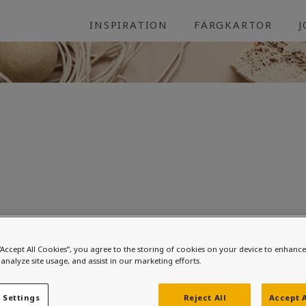
INSPIRATION
FÄRGKARTOR
vit väggar, fönster, foder, vindskivor. Dörrar natural beige h
“Accept All Cookies”, you agree to the storing of cookies on your device to enhance 
analyze site usage, and assist in our marketing efforts.
un klassisk vit demidekk infinity pure matte inkl alla foder, h
 Settings
Reject All
Accept A
ls på 2 saker: garageportarna är stora och 2 st, om jag mål