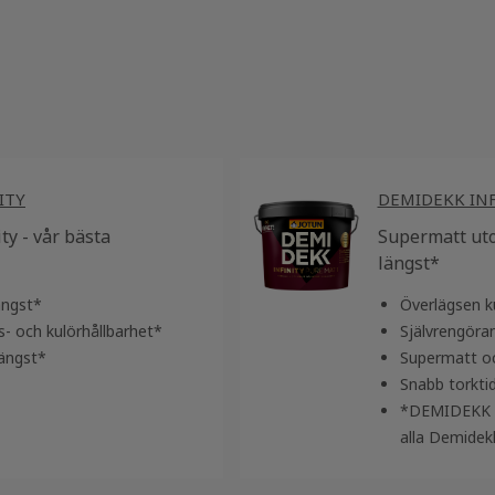
ITY
DEMIDEKK INF
y - vår bästa
Supermatt ut
längst*
ängst*
Överlägsen k
s- och kulörhållbarhet*
Självrengöra
längst*
Supermatt oc
Snabb torkti
*DEMIDEKK Inf
alla Demidek