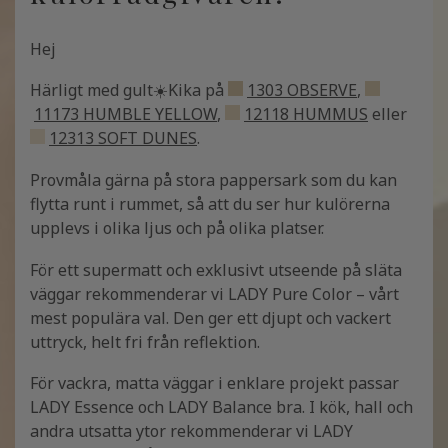
Hej
Härligt med gult☀️Kika på
1303 OBSERVE
,
11173 HUMBLE YELLOW
,
12118 HUMMUS
eller
12313 SOFT DUNES
.
Provmåla gärna på stora pappersark som du kan
flytta runt i rummet, så att du ser hur kulörerna
upplevs i olika ljus och på olika platser.
För ett supermatt och exklusivt utseende på släta
väggar rekommenderar vi LADY Pure Color – vårt
mest populära val. Den ger ett djupt och vackert
uttryck, helt fri från reflektion.
För vackra, matta väggar i enklare projekt passar
LADY Essence och LADY Balance bra. I kök, hall och
andra utsatta ytor rekommenderar vi LADY