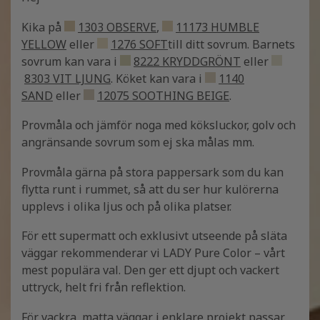
Kika på
1303 OBSERVE
,
11173 HUMBLE
YELLOW
eller
1276 SOFT
till ditt sovrum. Barnets
sovrum kan vara i
8222 KRYDDGRÖNT
eller
8303 VIT LJUNG
. Köket kan vara i
1140
SAND
eller
12075 SOOTHING BEIGE
.
Provmåla och jämför noga med köksluckor, golv och
angränsande sovrum som ej ska målas mm.
Provmåla gärna på stora pappersark som du kan
flytta runt i rummet, så att du ser hur kulörerna
upplevs i olika ljus och på olika platser.
För ett supermatt och exklusivt utseende på släta
väggar rekommenderar vi LADY Pure Color – vårt
mest populära val. Den ger ett djupt och vackert
uttryck, helt fri från reflektion.
För vackra, matta väggar i enklare projekt passar