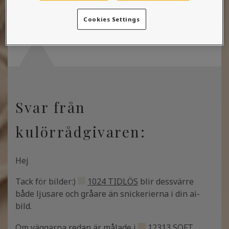
10/06/2026 09:57:20
Cookies Settings
Svar från
kulörrådgivaren:
Hej
Tack för bilder:)
1024 TIDLÖS
blir dessvärre
både ljusare och gråare än snickerierna i din ai-
bild.
Om väggarna redan är målade i
12313 SOFT