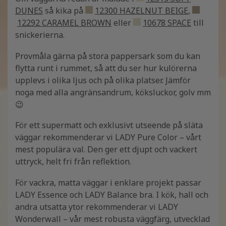
DUNES
så kika på
12300 HAZELNUT BEIGE
,
12292 CARAMEL BROWN
eller
10678 SPACE
till
snickerierna.
Provmåla gärna på stora pappersark som du kan
flytta runt i rummet, så att du ser hur kulörerna
upplevs i olika ljus och på olika platser. Jämför
noga med alla angränsandrum, köksluckor, golv mm
😉
För ett supermatt och exklusivt utseende på släta
väggar rekommenderar vi LADY Pure Color – vårt
mest populära val. Den ger ett djupt och vackert
uttryck, helt fri från reflektion.
För vackra, matta väggar i enklare projekt passar
LADY Essence och LADY Balance bra. I kök, hall och
andra utsatta ytor rekommenderar vi LADY
Wonderwall – vår mest robusta väggfärg, utvecklad